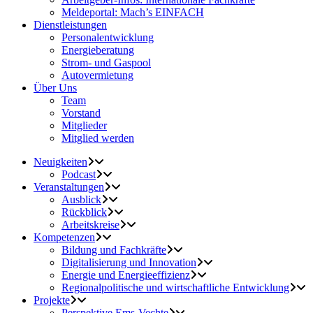
Meldeportal: Mach’s EINFACH
Dienstleistungen
Personalentwicklung
Energieberatung
Strom- und Gaspool
Autovermietung
Über Uns
Team
Vorstand
Mitglieder
Mitglied werden
Neuigkeiten
Podcast
Veranstaltungen
Ausblick
Rückblick
Arbeitskreise
Kompetenzen
Bildung und Fachkräfte
Digitalisierung und Innovation
Energie und Energieeffizienz
Regionalpolitische und wirtschaftliche Entwicklung
Projekte
Perspektive Ems-Vechte