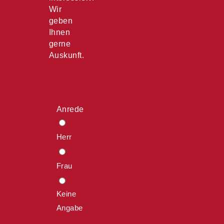
Wir
geben
Ihnen
gerne
Auskunft.
Anrede
Herr
Frau
Keine
Angabe