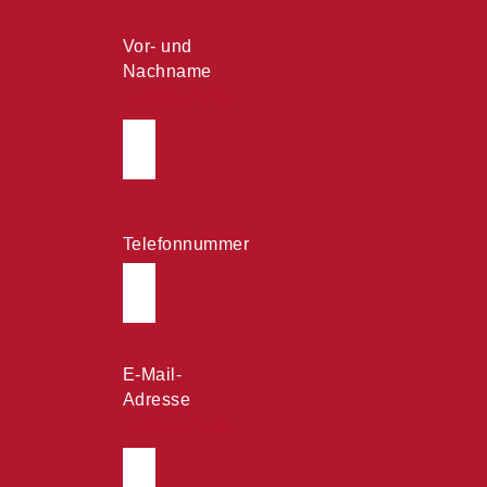
Vor- und
Nachname
(erforderlich)
Vorname
Nachname
Telefonnummer
E-Mail-
Adresse
(erforderlich)