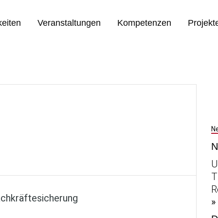
eiten
Veranstaltungen
Kompetenzen
Projekt
Ne
N
U
T
R
achkräftesicherung
»