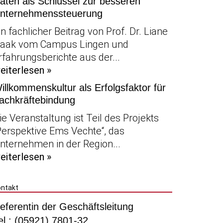
aten als Schlüssel zur besseren
nternehmenssteuerung
in fachlicher Beitrag von Prof. Dr. Liane
aak vom Campus Lingen und
rfahrungsberichte aus der...
eiterlesen »
illkommenskultur als Erfolgsfaktor für
achkräftebindung
ie Veranstaltung ist Teil des Projekts
Perspektive Ems Vechte“, das
nternehmen in der Region...
eiterlesen »
ontakt
eferentin der Geschäftsleitung
el.: (05921) 7801-32