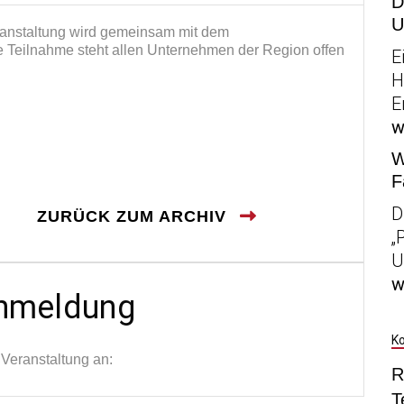
D
U
anstaltung wird gemeinsam mit dem
ie Teilnahme steht allen Unternehmen der Region offen
E
H
E
w
W
F
D
ZURÜCK ZUM ARCHIV
„
U
w
anmeldung
K
 Veranstaltung an:
R
T