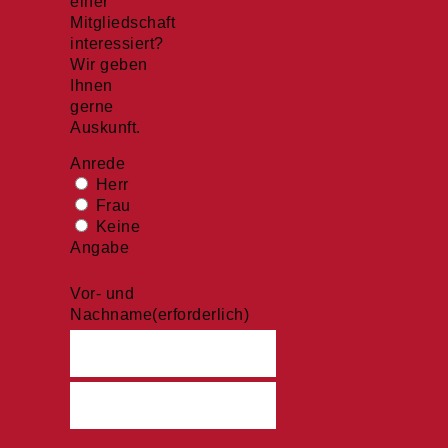
einer
Mitgliedschaft
interessiert?
Wir geben
Ihnen
gerne
Auskunft.
Anrede
Herr
Frau
Keine
Angabe
Vor- und
Nachname
(erforderlich)
Vorname
Nachname