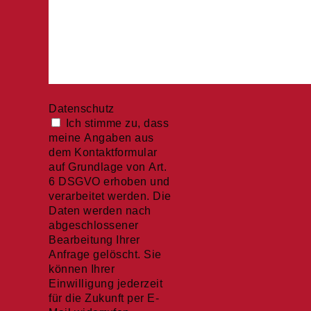
Datenschutz
Ich stimme zu, dass
meine Angaben aus
dem Kontaktformular
auf Grundlage von Art.
6 DSGVO erhoben und
verarbeitet werden. Die
Daten werden nach
abgeschlossener
Bearbeitung Ihrer
Anfrage gelöscht. Sie
können Ihrer
Einwilligung jederzeit
für die Zukunft per E-